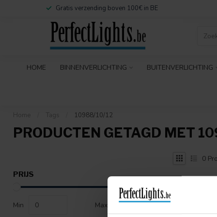
Gratis verzending boven 100€ in BE
HOME
BINNENVERLICHTING
BUITENVERLICHTING
Home
/
Tags
/
10988/10/12
PRODUCTEN GETAGD MET 109
0
Pro
PRIJS
Min
Max