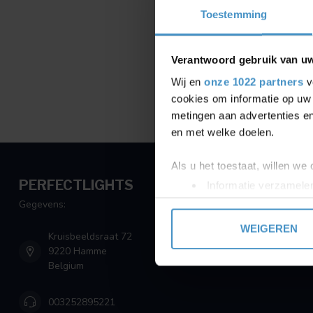
Toestemming
Verantwoord gebruik van u
Wij en
onze 1022 partners
v
cookies om informatie op uw 
metingen aan advertenties en
en met welke doelen.
Als u het toestaat, willen we
PERFECTLIGHTS
Informatie verzamelen
Uw apparaat identific
Gegevens:
Lees meer over hoe uw perso
WEIGEREN
Kruisbeeldsraat 72
toestemming op elk moment wi
9220 Hamme
Belgium
We gebruiken cookies om cont
websiteverkeer te analyseren
003252895221
media, adverteren en analys