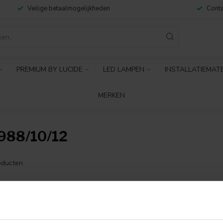
Veilige betaalmogelijkheden
Conta
PREMIUM BY LUCIDE
LED LAMPEN
INSTALLATIEMAT
MERKEN
88/10/12
ducten
GEEN PRODUCTEN 