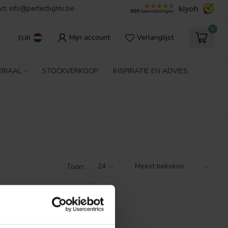
ct:
info@perfectlights.be
889
beoordelingen
0
Mijn account
Verlanglijst
EUR
ERIAAL
STOCKVERKOOP
INSPIRATIE EN ADVIES
Toon:
GEVONDEN!