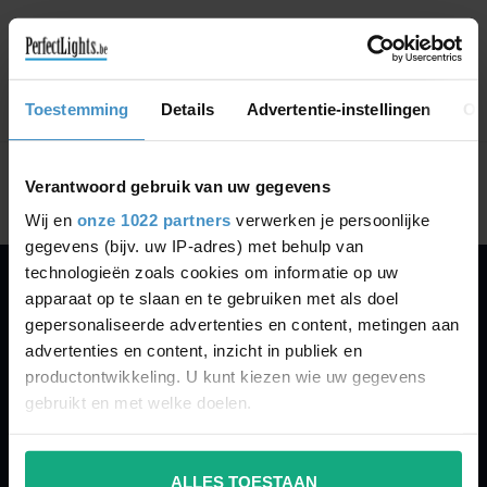
GA VERDER MET WINKELEN
Toestemming
Details
Advertentie-instellingen
Ov
Toon
1
-
0
van 0
Verantwoord gebruik van uw gegevens
Wij en
onze 1022 partners
verwerken je persoonlijke
gegevens (bijv. uw IP-adres) met behulp van
technologieën zoals cookies om informatie op uw
apparaat op te slaan en te gebruiken met als doel
PERFECTLIGHTS
gepersonaliseerde advertenties en content, metingen aan
Gegevens:
advertenties en content, inzicht in publiek en
productontwikkeling. U kunt kiezen wie uw gegevens
Kruisbeeldsraat 72
gebruikt en met welke doelen.
9220 Hamme
Belgium
Als u het toestaat, willen we ook graag:
ALLES TOESTAAN
Informatie verzamelen over uw geografische