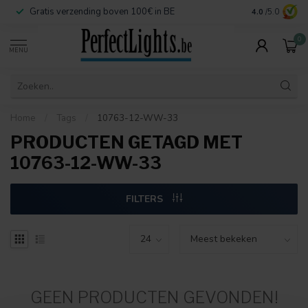
Gratis verzending boven 100€ in BE
Veilige betaa
4.0
/5.0
0
MENU
Home
/
Tags
/
10763-12-WW-33
PRODUCTEN GETAGD MET
10763-12-WW-33
FILTERS
GEEN PRODUCTEN GEVONDEN!