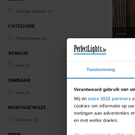
Overige kleuren
(1)
CATEGORIE
Tafellampen
(1)
SENSOR
Nee
(1)
Toestemming
LUCIDE PR
PREMIUM
DIMBAAR
Ø 45 CM 
Premium MA
Verantwoord gebruik van u
Nee
(1)
- 1xE27 - N
Wij en
onze 1022 partners
v
€282,95
cookies om informatie op uw 
MONTAGEWIJZE
metingen aan advertenties en
Vergelij
Opbouw
(1)
en met welke doelen.
PRIJS
Als u het toestaat, willen we