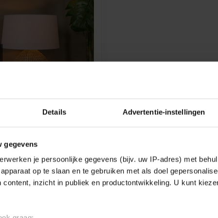
Details
Advertentie-instellingen
EMIUM
 MADUKA - TAFELLAMP -
- 1XE27 - NATUREL
DUKA - Tafellamp - Ø 45 cm
w gegevens
aturel - 10550/81/43
erwerken je persoonlijke gegevens (bijv. uw IP-adres) met behul
apparaat op te slaan en te gebruiken met als doel gepersonalise
 content, inzicht in publiek en productontwikkeling. U kunt kiez
k
 ook graag: