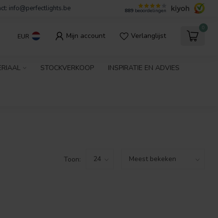
ct:
info@perfectlights.be
889
beoordelingen
0
Mijn account
Verlanglijst
EUR
ERIAAL
STOCKVERKOOP
INSPIRATIE EN ADVIES
Toon: