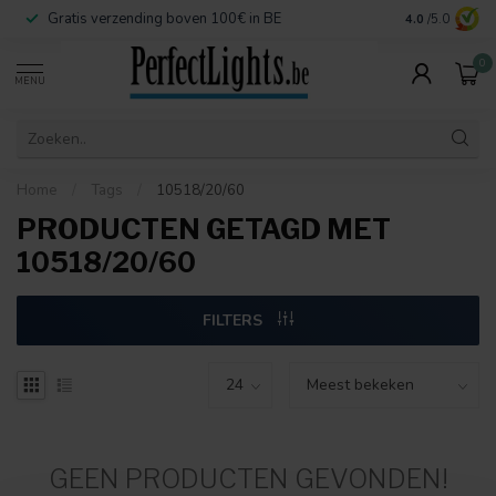
Gratis verzending boven 100€ in BE
Veilige betaa
4.0
/5.0
0
MENU
Home
/
Tags
/
10518/20/60
PRODUCTEN GETAGD MET
10518/20/60
FILTERS
GEEN PRODUCTEN GEVONDEN!