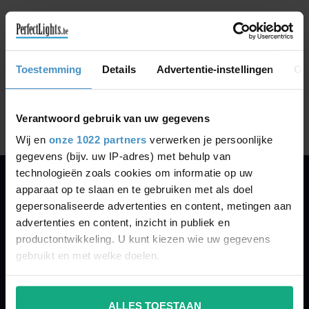
GA VERDER MET WINKELEN
Toestemming
Details
Advertentie-instellingen
Ov
Toon
1
-
0
van 0
Verantwoord gebruik van uw gegevens
Wij en
onze 1022 partners
verwerken je persoonlijke
gegevens (bijv. uw IP-adres) met behulp van
technologieën zoals cookies om informatie op uw
apparaat op te slaan en te gebruiken met als doel
PERFECTLIGHTS
gepersonaliseerde advertenties en content, metingen aan
Gegevens:
advertenties en content, inzicht in publiek en
productontwikkeling. U kunt kiezen wie uw gegevens
Kruisbeeldsraat 72
gebruikt en met welke doelen.
9220 Hamme
Belgium
Als u het toestaat, willen we ook graag:
ALLES TOESTAAN
Informatie verzamelen over uw geografische