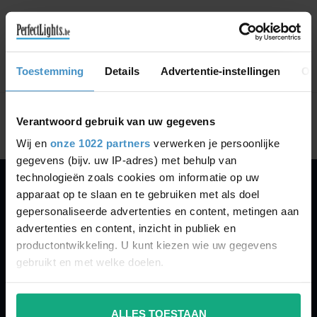
GA VERDER MET WINKELEN
Toestemming
Details
Advertentie-instellingen
Ov
Toon
1
-
0
van 0
Verantwoord gebruik van uw gegevens
Wij en
onze 1022 partners
verwerken je persoonlijke
gegevens (bijv. uw IP-adres) met behulp van
technologieën zoals cookies om informatie op uw
apparaat op te slaan en te gebruiken met als doel
PERFECTLIGHTS
gepersonaliseerde advertenties en content, metingen aan
Gegevens:
advertenties en content, inzicht in publiek en
productontwikkeling. U kunt kiezen wie uw gegevens
Kruisbeeldsraat 72
gebruikt en met welke doelen.
9220 Hamme
Belgium
Als u het toestaat, willen we ook graag:
ALLES TOESTAAN
Informatie verzamelen over uw geografische