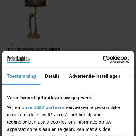
LUCIDE
EXTRAVAGANZA MISS
TALL - TAFELLAMP - Ø
25 CM - 1XE27 - MAT
GOUD / MESSING -
10506/81/02
Toestemming
Details
Advertentie-instellingen
Ov
EXTRAVAGANZA MISS
TALL - Tafellamp - Ø 25 cm
- 1xE27 - Mat Goud /
€107,06
€125,95
Messing
Verantwoord gebruik van uw gegevens
Wij en
onze 1022 partners
verwerken je persoonlijke
gegevens (bijv. uw IP-adres) met behulp van
technologieën zoals cookies om informatie op uw
apparaat op te slaan en te gebruiken met als doel
Toon
1
-
1
van 1