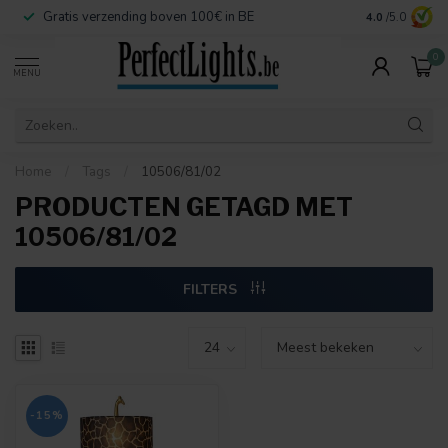
Gratis verzending boven 100€ in BE
Veilige betaa
4.0
/5.0
0
MENU
Home
/
Tags
/
10506/81/02
PRODUCTEN GETAGD MET
10506/81/02
FILTERS
-15%