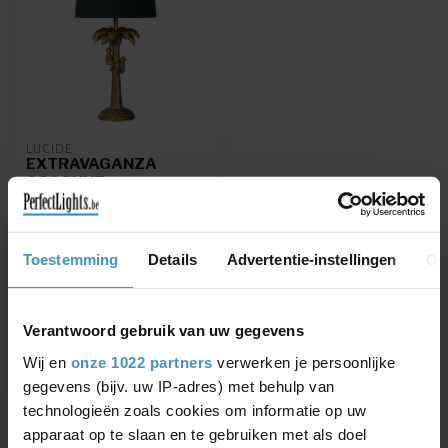
LUCIDE
EXTRAVAGANZA
COCONUT -
TAFELLAMP - Ø 30,5
CM - 1XE27 - MAT
GOUD / MESSING -
10505/81/02
Toestemming
Details
Advertentie-instellingen
Ov
EXTRAVAGANZA
COCONUT - Tafellamp - Ø
30,5 cm - 1xE27 - Mat Goud
€94,31
Verantwoord gebruik van uw gegevens
€110,95
/ Messing
Wij en
onze 1022 partners
verwerken je persoonlijke
gegevens (bijv. uw IP-adres) met behulp van
technologieën zoals cookies om informatie op uw
apparaat op te slaan en te gebruiken met als doel