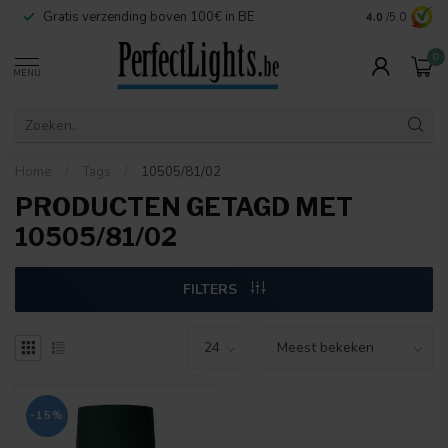
Gratis verzending boven 100€ in BE
Veilige betaa
4.0
/5.0
0
MENU
Home
/
Tags
/
10505/81/02
PRODUCTEN GETAGD MET
10505/81/02
FILTERS
-15%