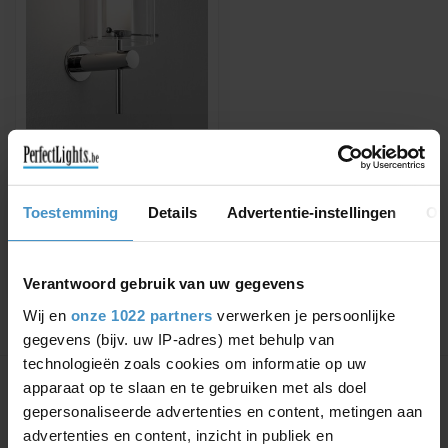
ASTRO
WANDLAMP AREZZO
WALL GEPOLIJST
CHROOM IP44
Toestemming
Details
Advertentie-instellingen
Ov
Wandlamp geschikt voor
vochtige ruimte
€162,84
€177,00
Verantwoord gebruik van uw gegevens
Wij en
onze 1022 partners
verwerken je persoonlijke
gegevens (bijv. uw IP-adres) met behulp van
Toon
1
-
1
van 1
technologieën zoals cookies om informatie op uw
apparaat op te slaan en te gebruiken met als doel
gepersonaliseerde advertenties en content, metingen aan
advertenties en content, inzicht in publiek en