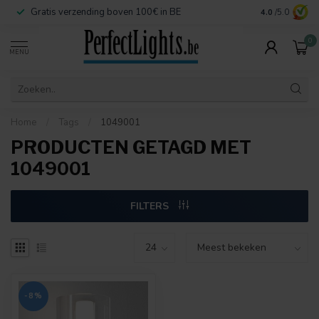
Gratis verzending boven 100€ in BE
Veilige betaa
4.0
/5.0
0
MENU
Home
/
Tags
/
1049001
PRODUCTEN GETAGD MET
1049001
FILTERS
-8%