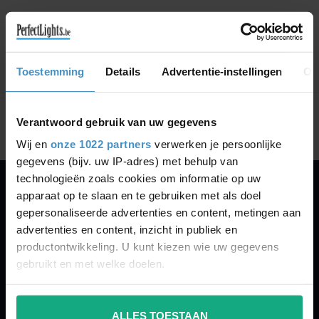
GA VERDER MET WINKELEN
Toestemming
Details
Advertentie-instellingen
Ov
Toon
1
-
0
van 0
Verantwoord gebruik van uw gegevens
Wij en
onze 1022 partners
verwerken je persoonlijke
gegevens (bijv. uw IP-adres) met behulp van
technologieën zoals cookies om informatie op uw
apparaat op te slaan en te gebruiken met als doel
PERFECTLIGHTS
gepersonaliseerde advertenties en content, metingen aan
Gegevens:
advertenties en content, inzicht in publiek en
productontwikkeling. U kunt kiezen wie uw gegevens
Kruisbeeldsraat 72
gebruikt en met welke doelen.
9220 Hamme
Belgium
Als u het toestaat, willen we ook graag:
ALLES TOESTAAN
Informatie verzamelen over uw geografische