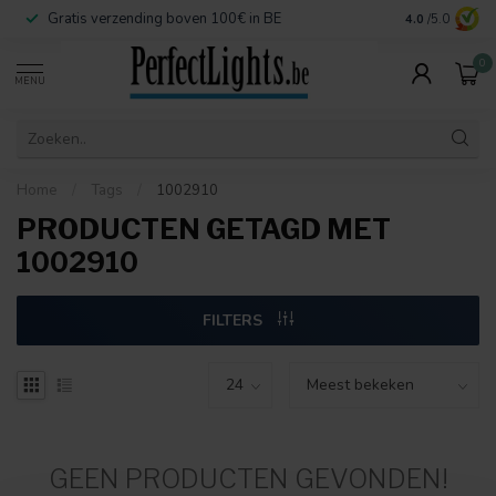
Gratis verzending boven 100€ in BE
Veilige betaa
4.0
/5.0
0
MENU
Home
/
Tags
/
1002910
PRODUCTEN GETAGD MET
1002910
FILTERS
GEEN PRODUCTEN GEVONDEN!