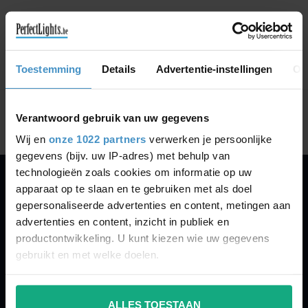
GA VERDER MET WINKELEN
Toestemming
Details
Advertentie-instellingen
Ov
Toon
1
-
0
van 0
Verantwoord gebruik van uw gegevens
Wij en
onze 1022 partners
verwerken je persoonlijke
gegevens (bijv. uw IP-adres) met behulp van
technologieën zoals cookies om informatie op uw
apparaat op te slaan en te gebruiken met als doel
PERFECTLIGHTS
gepersonaliseerde advertenties en content, metingen aan
Gegevens:
advertenties en content, inzicht in publiek en
productontwikkeling. U kunt kiezen wie uw gegevens
Kruisbeeldsraat 72
gebruikt en met welke doelen.
9220 Hamme
Belgium
Als u het toestaat, willen we ook graag:
ALLES TOESTAAN
Informatie verzamelen over uw geografische