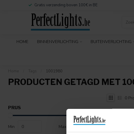
Gratis verzending boven 100€ in BE
HOME
BINNENVERLICHTING
BUITENVERLICHTING
Home
/
Tags
/
1001980
PRODUCTEN GETAGD MET 10
0
Pro
PRIJS
Min
Max