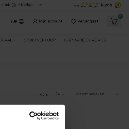
ct:
info@perfectlights.be
889
beoordelingen
0
Mijn account
Verlanglijst
EUR
ERIAAL
STOCKVERKOOP
INSPIRATIE EN ADVIES
Toon:
GEVONDEN!