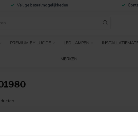
Veilige betaalmogelijkheden
Conta
PREMIUM BY LUCIDE
LED LAMPEN
INSTALLATIEMAT
MERKEN
01980
ducten
GEEN PRODUCTEN 