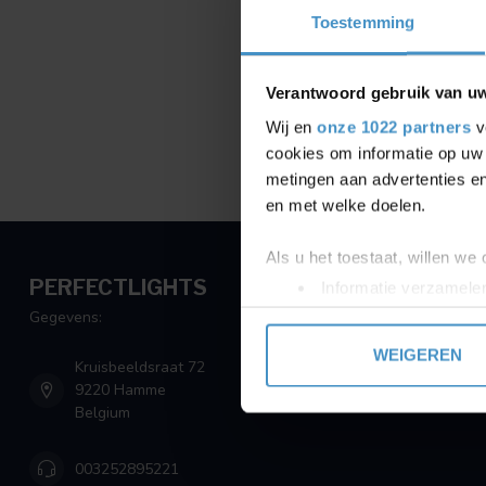
Toestemming
Verantwoord gebruik van u
Wij en
onze 1022 partners
v
cookies om informatie op uw 
metingen aan advertenties en
en met welke doelen.
Als u het toestaat, willen we
PERFECTLIGHTS
Informatie verzamelen
Uw apparaat identific
Gegevens:
Lees meer over hoe uw perso
WEIGEREN
Kruisbeeldsraat 72
toestemming op elk moment wi
9220 Hamme
Belgium
We gebruiken cookies om cont
websiteverkeer te analyseren
003252895221
media, adverteren en analys