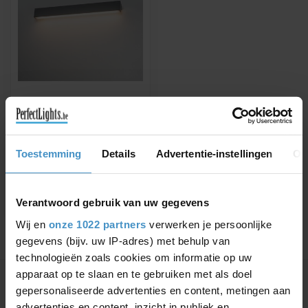
SLV
WANDLAMP L-LINE 60
GRIJS
Kwalitatieve
Toestemming
Details
Advertentie-instellingen
Ov
wandverlichting incl. LED
lichtbron
€293,95
€323,95
Verantwoord gebruik van uw gegevens
Wij en
onze 1022 partners
verwerken je persoonlijke
gegevens (bijv. uw IP-adres) met behulp van
technologieën zoals cookies om informatie op uw
Toon
1
-
1
van 1
apparaat op te slaan en te gebruiken met als doel
gepersonaliseerde advertenties en content, metingen aan
advertenties en content, inzicht in publiek en