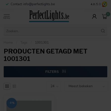
Contact:
info@perfectlights.be
4.0
/5.0
0
MENU
Home
/
Tags
/
1001301
PRODUCTEN GETAGD MET
1001301
FILTERS
-9%