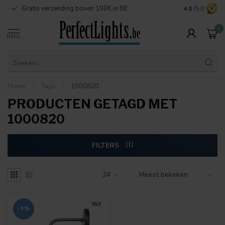
Gratis verzending boven 100€ in BE
Veilige betaa
4.0
/5.0
0
MENU
Home
/
Tags
/
1000820
PRODUCTEN GETAGD MET
1000820
FILTERS
-9%