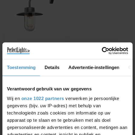
SLV
WANDLAMP MOLAT
E27 ANTRACIET IP44
Kwalitatieve wandlamp
Toestemming
Details
Advertentie-instellingen
Ov
geschikt voor buitengebruik
€130,36
€143,95
Verantwoord gebruik van uw gegevens
Wij en
onze 1022 partners
verwerken je persoonlijke
gegevens (bijv. uw IP-adres) met behulp van
technologieën zoals cookies om informatie op uw
Toon
1
-
1
van 1
apparaat op te slaan en te gebruiken met als doel
gepersonaliseerde advertenties en content, metingen aan
advertenties en content, inzicht in publiek en