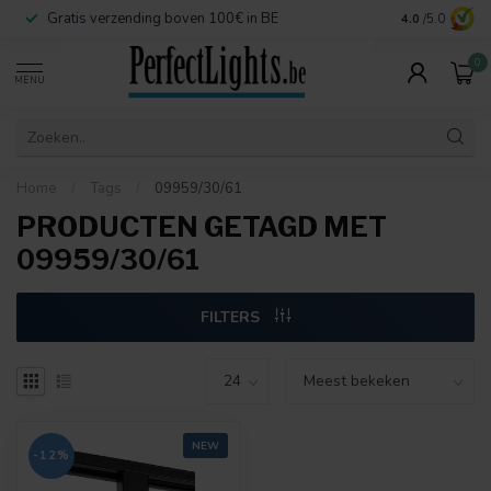
Gratis verzending boven 100€ in BE
Veilige betaa
4.0
/5.0
0
MENU
Home
/
Tags
/
09959/30/61
PRODUCTEN GETAGD MET
09959/30/61
FILTERS
NEW
-12%