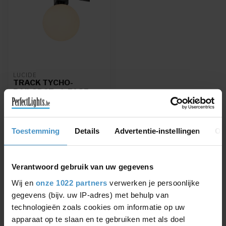
LUCIDE
TRACK TYCHO-
RAILSPOT - 1-FASE
RAILSYSTEEM /
RAILVERLICHTING -
1XG9 - OPAAL
(UITBREIDING)
Toestemming
Details
Advertentie-instellingen
Ov
TRACK TYCHO- Railspot -
1-fase Railsysteem /
Railverlichting - 1xG9 -
€27,24
Verantwoord gebruik van uw gegevens
€30,95
Opaal (Uit...
Wij en
onze 1022 partners
verwerken je persoonlijke
gegevens (bijv. uw IP-adres) met behulp van
technologieën zoals cookies om informatie op uw
apparaat op te slaan en te gebruiken met als doel