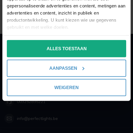
gepersonaliseerde advertenties en content, metingen aan
Toon
1
-
2
van 2
advertenties en content, inzicht in publiek en
productontwikkeling. U kunt kiezen wie uw gegevens
gebruikt en met welke doelen.
Als u het toestaat, willen we ook graag:
ALLES TOESTAAN
Informatie verzamelen over uw geografische
PERFECTLIGHTS
locatie, die tot een paar meter nauwkeurig kan zijn
Gegevens:
Uw apparaat identificeren door het actief te
AANPASSEN
scannen op specifieke eigenschappen (fingerprinting)
Kruisbeeldsraat 72
Lees meer over hoe uw persoonlijke gegevens worden
9220 Hamme
Belgium
verwerkt en stel uw voorkeuren in het
detailgedeelte
in.
WEIGEREN
U kunt uw toestemming op elk moment wijzigen of
intrekken in de Cookieverklaring.
003252895221
We gebruiken cookies om content en advertenties te
info@perfectlights.be
personaliseren, om functies voor social media te bieden
en om ons websiteverkeer te analyseren. Ook delen we