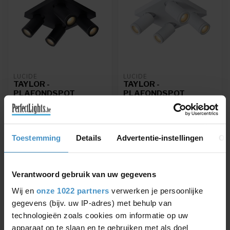
LUCIDE
LUCIDE
TAYLOR -
TAYLOR -
PLAFONDSPOT
PLAFONDSPOT
BADKAMER - LED DIM
BADKAMER - LED DIM
TO WARM - GU10 -
TO WARM - GU10 -
4X5W 2200K/3000K -
4X5W 2200K/3000K -
IP44 - ZWART -
IP44 - WIT
Toestemming
Details
Advertentie-instellingen
Ov
09930/20/30
TAYLOR - Plafondspot
TAYLOR - Plafondspot
Badkamer - LED Dim to
Badkamer - LED Dim to
warm - GU10 - 4x5W
warm - GU10 - 4x5W
2200K/3000K - IP44...
Verantwoord gebruik van uw gegevens
€174,21
€204,95
€204,95
Wij en
onze 1022 partners
verwerken je persoonlijke
gegevens (bijv. uw IP-adres) met behulp van
technologieën zoals cookies om informatie op uw
apparaat op te slaan en te gebruiken met als doel