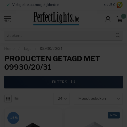
Veilige betaalmogelijkheden
Contact:
info@
4.0
/5.0
0
MENU
Home
/
Tags
/
09930/20/31
PRODUCTEN GETAGD MET
09930/20/31
FILTERS
NEW
-15%