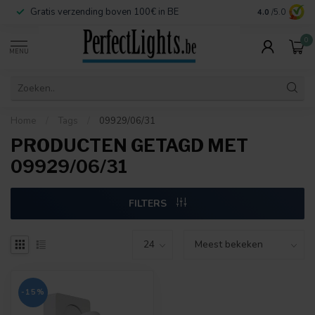
Gratis verzending boven 100€ in BE
Veilige betaa
4.0
/5.0
0
MENU
Home
/
Tags
/
09929/06/31
PRODUCTEN GETAGD MET
09929/06/31
FILTERS
-15%