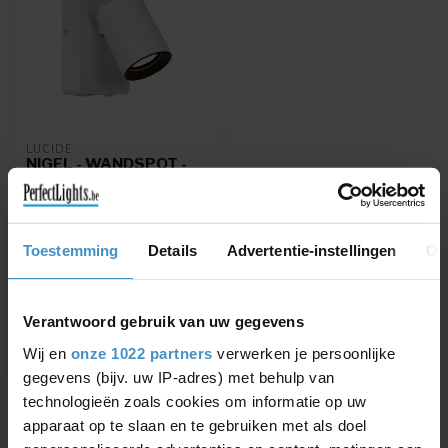
LUCIDE
NIGEL - WANDSPOT -
LED - GU10 - 1X5W
3000K - MET USB
OPLAADPUNT - WIT -
09929/06/31
Toestemming
Details
Advertentie-instellingen
Ov
Incl. dimbare LED spot
€64,56
€75,95
Verantwoord gebruik van uw gegevens
Wij en
onze 1022 partners
verwerken je persoonlijke
gegevens (bijv. uw IP-adres) met behulp van
technologieën zoals cookies om informatie op uw
apparaat op te slaan en te gebruiken met als doel
Toon
1
-
1
van 1