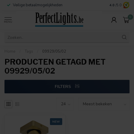
Veilige betaalmogelijkheden
Contact:
info@
4.0
/5.0
0
MENU
Home
/
Tags
/
09929/05/02
PRODUCTEN GETAGD MET
09929/05/02
FILTERS
NEW