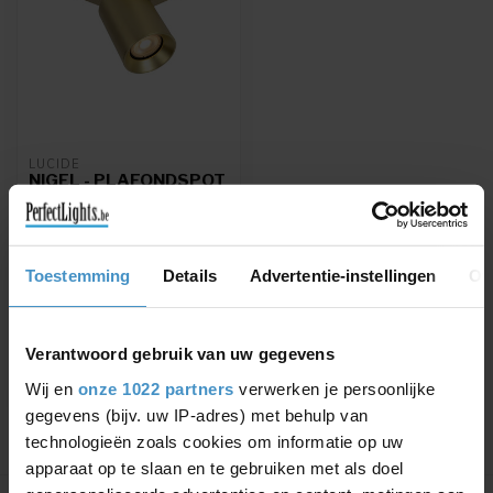
LUCIDE
NIGEL - PLAFONDSPOT
- LED DIM TO WARM -
GU10 - 1X5W
2200K/3000K - MAT
GOUD / MESSING
Toestemming
Details
Advertentie-instellingen
Ov
NIGEL - Plafondspot - LED
Dim to warm - GU10 -
1x5W 2200K/3000K - Mat
€67,95
Goud / Mes...
Verantwoord gebruik van uw gegevens
Wij en
onze 1022 partners
verwerken je persoonlijke
gegevens (bijv. uw IP-adres) met behulp van
technologieën zoals cookies om informatie op uw
apparaat op te slaan en te gebruiken met als doel
Toon
1
-
1
van 1