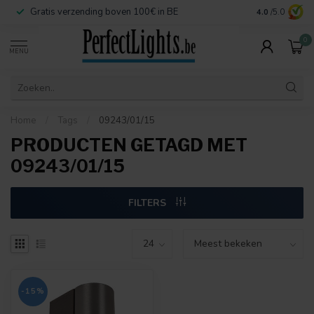
Gratis verzending boven 100€ in BE
Veilige betaa
4.0
/5.0
0
MENU
Home
/
Tags
/
09243/01/15
PRODUCTEN GETAGD MET
09243/01/15
FILTERS
-15%