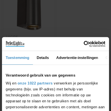
LUCIDE
DUPLA - WANDSPOT /
WANDLAMP - 1XGU10
(MR11) - GRIJS IJZER
DUPLA - Wandspot /
Toestemming
Details
Advertentie-instellingen
Ov
Wandlamp - 1xGU10
(MR11) - Grijs ijzer -
€16,96
€19,95
09243/01/15
Verantwoord gebruik van uw gegevens
Wij en
onze 1022 partners
verwerken je persoonlijke
gegevens (bijv. uw IP-adres) met behulp van
technologieën zoals cookies om informatie op uw
Toon
1
-
1
van 1
apparaat op te slaan en te gebruiken met als doel
gepersonaliseerde advertenties en content, metingen aan