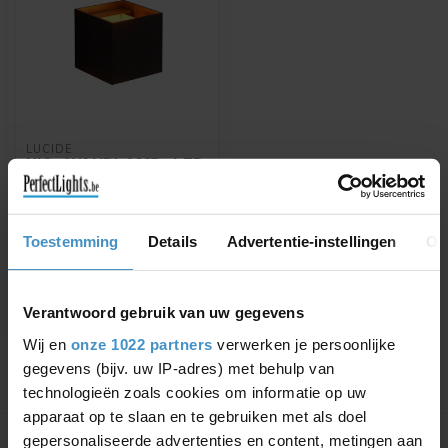
LUCIDE
XIO - WANDLAMP - LED
DIMB. - G9 - 1X4W
2700K - ZWART -
09217/04/30
Toestemming
Details
Advertentie-instellingen
Ov
Wandlamp inclusief dimbare
LED lichtbron
€39,91
€46,95
Verantwoord gebruik van uw gegevens
Wij en
onze 1022 partners
verwerken je persoonlijke
gegevens (bijv. uw IP-adres) met behulp van
technologieën zoals cookies om informatie op uw
Toon
1
-
1
van 1
apparaat op te slaan en te gebruiken met als doel
gepersonaliseerde advertenties en content, metingen aan