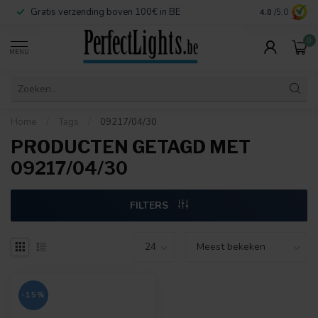
Gratis verzending boven 100€ in BE
Veilige betaa
4.0
/5.0
0
MENU
Home
/
Tags
/
09217/04/30
PRODUCTEN GETAGD MET
09217/04/30
FILTERS
-15%