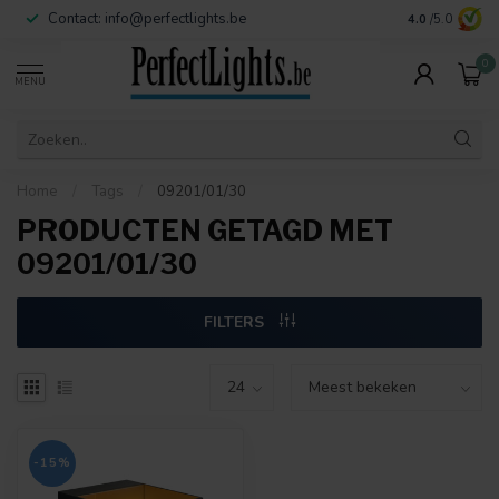
Contact:
info@perfectlights.be
4.0
/5.0
0
MENU
Home
/
Tags
/
09201/01/30
PRODUCTEN GETAGD MET
09201/01/30
FILTERS
-15%