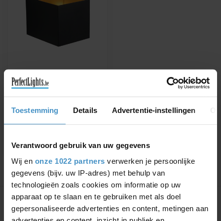
LUCIDE
DEVI - WANDLAMP -
1XG9 - ZWART
DEVI - Wandlamp - 1xG9 -
Toestemming
Details
Advertentie-instellingen
Ov
Zwart - 09201/01/30 -
Lucide
€32,26
€37,95
Verantwoord gebruik van uw gegevens
Wij en
onze 1022 partners
verwerken je persoonlijke
gegevens (bijv. uw IP-adres) met behulp van
technologieën zoals cookies om informatie op uw
Toon
1
-
1
van 1
apparaat op te slaan en te gebruiken met als doel
gepersonaliseerde advertenties en content, metingen aan
advertenties en content, inzicht in publiek en