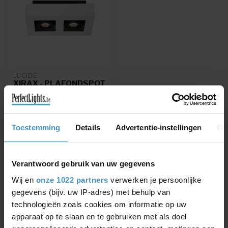
LUCIDE
XIRAX - PLAFONDSPOT
- LED DIM TO WARM -
GU10 - 2X5W
2200K/3000K - WIT -
09119/11/31
Toestemming
Details
Advertentie-instellingen
Ov
Draaibare Lucide
plafondspot met 2x5W LED
GU10
€84,96
€99,95
Verantwoord gebruik van uw gegevens
Wij en
onze 1022 partners
verwerken je persoonlijke
gegevens (bijv. uw IP-adres) met behulp van
technologieën zoals cookies om informatie op uw
apparaat op te slaan en te gebruiken met als doel
Toon
1
-
1
van 1