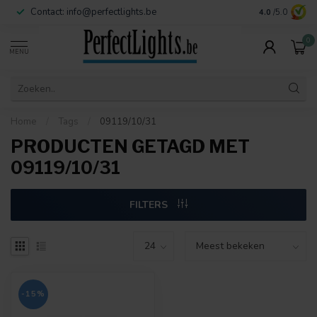
Contact:
info@perfectlights.be
4.0
/5.0
0
MENU
Home
/
Tags
/
09119/10/31
PRODUCTEN GETAGD MET
09119/10/31
FILTERS
-15%