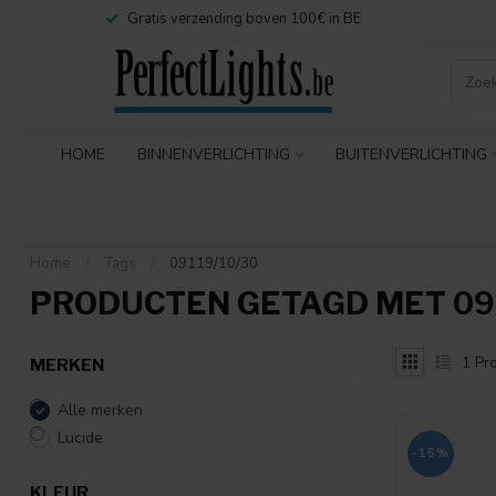
Gratis verzending boven 100€ in BE
HOME
BINNENVERLICHTING
BUITENVERLICHTING
Home
/
Tags
/
09119/10/30
PRODUCTEN GETAGD MET 091
1
Pro
MERKEN
Alle merken
Lucide
-15%
KLEUR