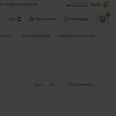
ct:
info@perfectlights.be
889
beoordelingen
0
Mijn account
Verlanglijst
EUR
ERIAAL
STOCKVERKOOP
INSPIRATIE EN ADVIES
Toon: