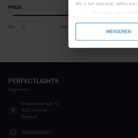
Als u het toestaat, willen we
PRIJS
Informatie verzamelen
Uw apparaat identific
Min
Max
Lees meer over hoe uw perso
WEIGEREN
toestemming op elk moment wi
We gebruiken cookies om cont
websiteverkeer te analyseren
media, adverteren en analys
verstrekt of die ze hebben v
PERFECTLIGHTS
Gegevens:
Kruisbeeldsraat 72
9220 Hamme
Belgium
003252895221