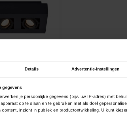
Details
Advertentie-instellingen
PLAFONDSPOT - LED DIM
- GU10 - 2X5W
00K - ZWART -
/30
w gegevens
Lucide plafondspot met 2x5W
erwerken je persoonlijke gegevens (bijv. uw IP-adres) met behul
apparaat op te slaan en te gebruiken met als doel gepersonalise
4,96
 content, inzicht in publiek en productontwikkeling. U kunt kiez
k