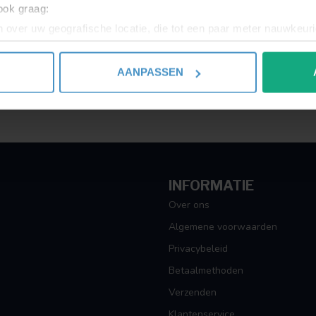
 ook graag:
 over uw geografische locatie, die tot een paar meter nauwkeuri
Toon
1
-
1
van 1
eren door het actief te scannen op specifieke eigenschappen (fing
onlijke gegevens worden verwerkt en stel uw voorkeuren in he
AANPASSEN
jzigen of intrekken in de Cookieverklaring.
ent en advertenties te personaliseren, om functies voor social
. Ook delen we informatie over uw gebruik van onze site met on
e. Deze partners kunnen deze gegevens combineren met andere i
erzameld op basis van uw gebruik van hun services.
INFORMATIE
Over ons
Algemene voorwaarden
Privacybeleid
Betaalmethoden
Verzenden
Klantenservice