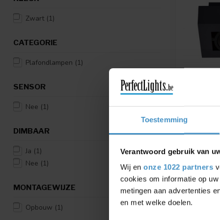
Zwart
(1)
CATEGORIE
Plafondlampen
(1)
SENSOR
Nee
(1)
LUCIDE
Toestemming
XIRAX - 
DIMBAAR
TO WARM 
2200K/30
09119/11
Ja
(1)
Verantwoord gebruik van u
Draaibare 
Nee
(1)
Wij en
onze 1022 partners
v
LED GU10
cookies om informatie op uw 
€8
€99,95
MONTAGEWIJZE
metingen aan advertenties en
en met welke doelen.
Opbouw
(1)
Vergelij