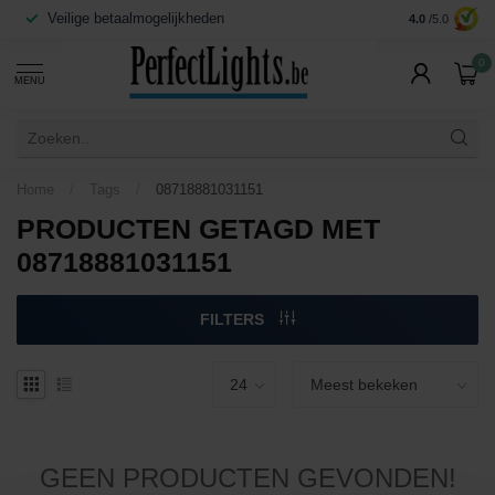
Veilige betaalmogelijkheden
Contact:
info
4.0
/5.0
0
MENU
Home
/
Tags
/
08718881031151
PRODUCTEN GETAGD MET
08718881031151
FILTERS
GEEN PRODUCTEN GEVONDEN!