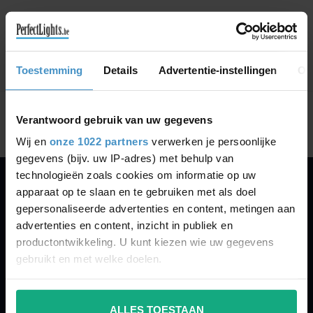
GA VERDER MET WINKELEN
Toestemming
Details
Advertentie-instellingen
Ov
Toon
1
-
0
van 0
Verantwoord gebruik van uw gegevens
Wij en
onze 1022 partners
verwerken je persoonlijke
gegevens (bijv. uw IP-adres) met behulp van
technologieën zoals cookies om informatie op uw
apparaat op te slaan en te gebruiken met als doel
PERFECTLIGHTS
gepersonaliseerde advertenties en content, metingen aan
Gegevens:
advertenties en content, inzicht in publiek en
productontwikkeling. U kunt kiezen wie uw gegevens
Kruisbeeldsraat 72
gebruikt en met welke doelen.
9220 Hamme
Belgium
Als u het toestaat, willen we ook graag:
ALLES TOESTAAN
Informatie verzamelen over uw geografische