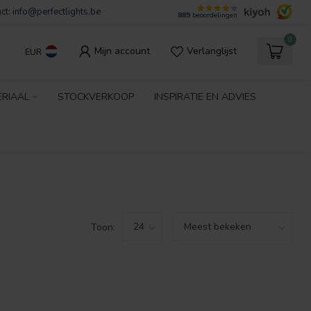
ct:
info@perfectlights.be
889
beoordelingen
0
Mijn account
Verlanglijst
EUR
ERIAAL
STOCKVERKOOP
INSPIRATIE EN ADVIES
Toon: