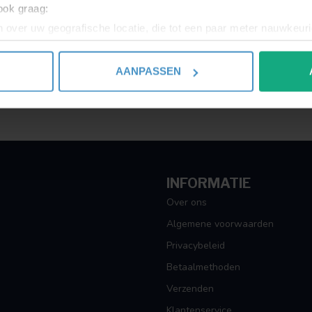
 ook graag:
Toon
1
-
1
van 1
 over uw geografische locatie, die tot een paar meter nauwkeuri
eren door het actief te scannen op specifieke eigenschappen (fing
onlijke gegevens worden verwerkt en stel uw voorkeuren in he
AANPASSEN
jzigen of intrekken in de Cookieverklaring.
ent en advertenties te personaliseren, om functies voor social
. Ook delen we informatie over uw gebruik van onze site met on
e. Deze partners kunnen deze gegevens combineren met andere i
erzameld op basis van uw gebruik van hun services.
INFORMATIE
Over ons
Algemene voorwaarden
Privacybeleid
Betaalmethoden
Verzenden
Klantenservice