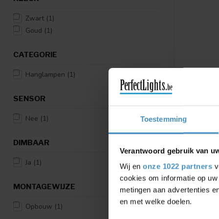
Zwart
(1)
Goud
(1)
CATEGORIE
Hanglampen
(1)
SENSOR
LUCIDE
Nee
(1)
Toestemming
JOVA - H
1XE27 - 
08426/0
DIMBAAR
Verantwoord gebruik van u
Verkrijgbaa
goud/messi
Ja
(1)
Wij en
onze 1022 partners
v
€1
€13,95
cookies om informatie op uw 
MONTAGEWIJZE
metingen aan advertenties en
Vergelij
en met welke doelen.
Opbouw
(1)