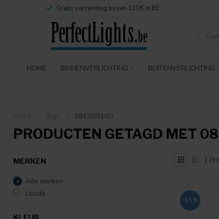
Gratis verzending boven 100€ in BE
HOME
BINNENVERLICHTING
BUITENVERLICHTING
Home
/
Tags
/
08426/01/02
PRODUCTEN GETAGD MET 08
1
Pro
MERKEN
Alle merken
Lucide
-15%
KLEUR