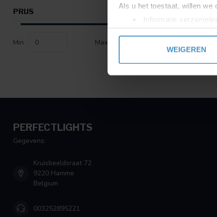
Als u het toestaat, willen we
PRIJS
Informatie verzamelen
Uw apparaat identific
Min
Max
Lees meer over hoe uw perso
WEIGEREN
toestemming op elk moment wi
We gebruiken cookies om cont
websiteverkeer te analyseren
media, adverteren en analys
verstrekt of die ze hebben v
PERFECTLIGHTS
Gegevens:
Kruisbeeldsraat 72
9220 Hamme
Belgium
003252895221