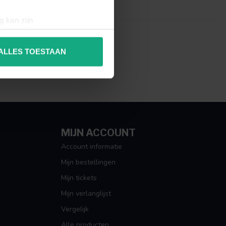
g kan zijn
erprinting)
t
detailgedeelte
in. U kunt uw
ALLES TOESTAAN
 media te bieden en om ons
ze partners voor social
nformatie die u aan ze heeft
MIJN ACCOUNT
Account informatie
Mijn bestellingen
Mijn tickets
Mijn verlanglijst
Vergelijk
Alle producten