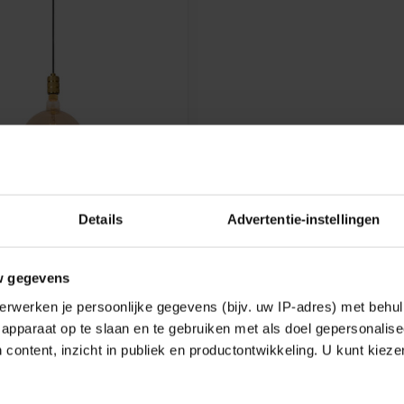
Details
Advertentie-instellingen
ANGLAMP - Ø 4,6 CM -
MAT GOUD / MESSING -
1/02
w gegevens
r in zwart en mat
ng
erwerken je persoonlijke gegevens (bijv. uw IP-adres) met behul
1,86
apparaat op te slaan en te gebruiken met als doel gepersonalise
 content, inzicht in publiek en productontwikkeling. U kunt kiez
k