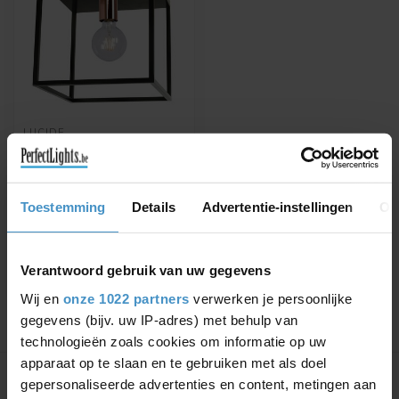
LUCIDE
ARTHUR -
PLAFONNIÈRE - 1XE27 -
ZWART - 08124/01/30
ARTHUR - Plafonnière -
Toestemming
Details
Advertentie-instellingen
Ov
1xE27 - Zwart
€44,16
€51,95
Verantwoord gebruik van uw gegevens
Wij en
onze 1022 partners
verwerken je persoonlijke
gegevens (bijv. uw IP-adres) met behulp van
technologieën zoals cookies om informatie op uw
Toon
1
-
1
van 1
apparaat op te slaan en te gebruiken met als doel
gepersonaliseerde advertenties en content, metingen aan