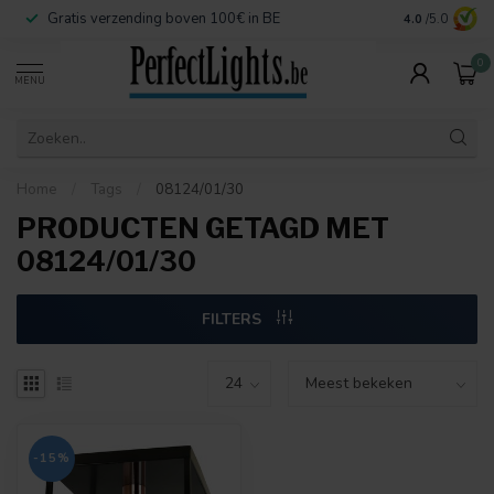
Gratis verzending boven 100€ in BE
Veilige betaa
4.0
/5.0
0
MENU
Home
/
Tags
/
08124/01/30
PRODUCTEN GETAGD MET
08124/01/30
FILTERS
-15%