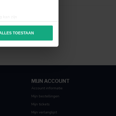
g kan zijn
erprinting)
t
detailgedeelte
in. U kunt uw
ALLES TOESTAAN
 media te bieden en om ons
ze partners voor social
nformatie die u aan ze heeft
MIJN ACCOUNT
Account informatie
Mijn bestellingen
Mijn tickets
Mijn verlanglijst