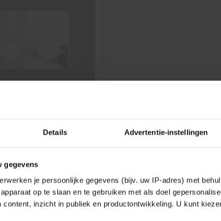
 DECO OPBOUWSPOT
Details
Advertentie-instellingen
Chuck Deco is een elegante
, geleverd met Zenkai Deco
w gegevens
7,03
erwerken je persoonlijke gegevens (bijv. uw IP-adres) met behul
k
apparaat op te slaan en te gebruiken met als doel gepersonalise
 content, inzicht in publiek en productontwikkeling. U kunt kiez