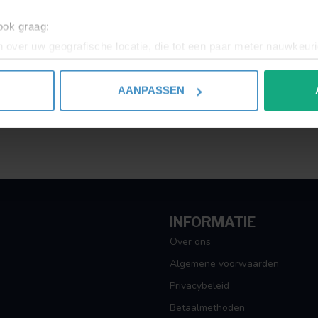
Toon
1
-
1
van 1
 ook graag:
 over uw geografische locatie, die tot een paar meter nauwkeuri
eren door het actief te scannen op specifieke eigenschappen (fing
onlijke gegevens worden verwerkt en stel uw voorkeuren in he
AANPASSEN
jzigen of intrekken in de Cookieverklaring.
ent en advertenties te personaliseren, om functies voor social
. Ook delen we informatie over uw gebruik van onze site met on
e. Deze partners kunnen deze gegevens combineren met andere i
erzameld op basis van uw gebruik van hun services.
INFORMATIE
Over ons
Algemene voorwaarden
Privacybeleid
Betaalmethoden