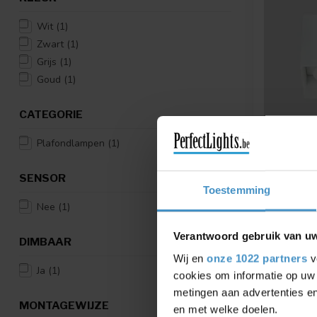
Wit
(1)
Zwart
(1)
Grijs
(1)
Goud
(1)
CATEGORIE
Plafondlampen
(1)
ABSINTHE
CHUCK 2
SENSOR
WIT
Toestemming
Nee
(1)
De zwarte 
opbouwspot
LED-la...
Verantwoord gebruik van u
DIMBAAR
€8
€96,70
Wij en
onze 1022 partners
v
Ja
(1)
Vergelij
cookies om informatie op uw 
metingen aan advertenties en
MONTAGEWIJZE
en met welke doelen.