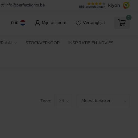
ct:
info@perfectlights.be
889
beoordelingen
0
Mijn account
Verlanglijst
EUR
ERIAAL
STOCKVERKOOP
INSPIRATIE EN ADVIES
Toon: