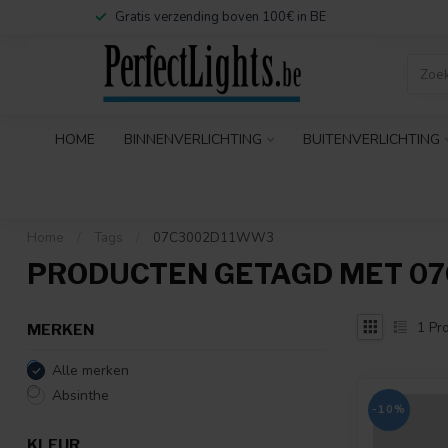
Gratis verzending boven 100€ in BE
HOME
BINNENVERLICHTING
BUITENVERLICHTING
Home
/
Tags
/
07C3002D11WW3
PRODUCTEN GETAGD MET 0
1
Pro
MERKEN
Alle merken
Absinthe
-10%
KLEUR