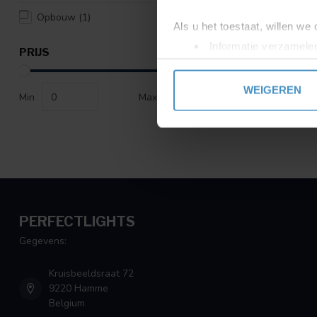
Opbouw
(1)
Als u het toestaat, willen we
Informatie verzamelen
PRIJS
Uw apparaat identific
Lees meer over hoe uw perso
WEIGEREN
Min
Max
toestemming op elk moment wi
We gebruiken cookies om cont
websiteverkeer te analyseren
media, adverteren en analys
verstrekt of die ze hebben v
PERFECTLIGHTS
Gegevens:
Kruisbeeldsraat 72
9220 Hamme
Belgium