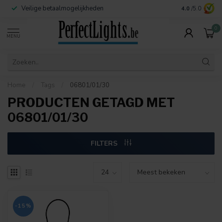
Veilige betaalmogelijkheden
Contact:
info@
4.0
/5.0
0
MENU
Home
/
Tags
/
06801/01/30
PRODUCTEN GETAGD MET
06801/01/30
FILTERS
-15%