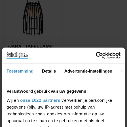
LUCIDE
FJARA - TAFELLAMP
BUITEN - Ø 17,5 CM -
LED DIMB. - 1X0,3W
3200K - IP44 - ZWART
- 06801/01/30
Toestemming
Details
Advertentie-instellingen
Ov
FJARA - Tafellamp Buiten -
Ø 17,5 cm - LED Dimb. -
IP44 - Zwart
€63,71
€74,95
Verantwoord gebruik van uw gegevens
Wij en
onze 1022 partners
verwerken je persoonlijke
gegevens (bijv. uw IP-adres) met behulp van
technologieën zoals cookies om informatie op uw
apparaat op te slaan en te gebruiken met als doel
Toon
1
-
1
van 1