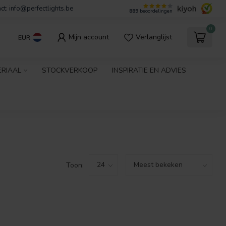
ct:
info@perfectlights.be
889
beoordelingen
0
Mijn account
Verlanglijst
EUR
ERIAAL
STOCKVERKOOP
INSPIRATIE EN ADVIES
Toon: