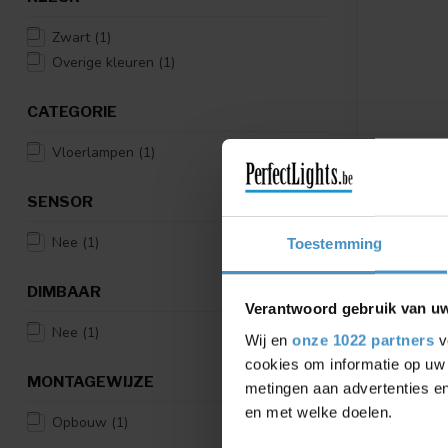
Zwart
(1)
Overige kleuren
(1)
CATEGORIE
Vloerlampen
(1)
SENSOR
LUCIDE
Nee
(1)
Toestemming
RANKOS -
ZWART
DIMBAAR
RANKOS - V
Verantwoord gebruik van u
05747/85/3
Nee
(1)
Wij en
onze 1022 partners
v
€198,95
cookies om informatie op uw 
MONTAGEWIJZE
Vergelij
metingen aan advertenties en
en met welke doelen.
Opbouw
(1)