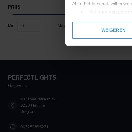
Als u het toestaat, willen we
PRIJS
Informatie verzamelen
Uw apparaat identific
Min
Max
Lees meer over hoe uw perso
WEIGEREN
toestemming op elk moment wi
We gebruiken cookies om cont
websiteverkeer te analyseren
media, adverteren en analys
verstrekt of die ze hebben v
PERFECTLIGHTS
Gegevens:
Kruisbeeldsraat 72
9220 Hamme
Belgium
003252895221