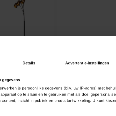
Details
Advertentie-instellingen
 VLOERLAMP - 5XE14 -
loerlamp - 5xE14 - Zwart -
w gegevens
0
erwerken je persoonlijke gegevens (bijv. uw IP-adres) met behul
apparaat op te slaan en te gebruiken met als doel gepersonalise
k
 content, inzicht in publiek en productontwikkeling. U kunt kiez