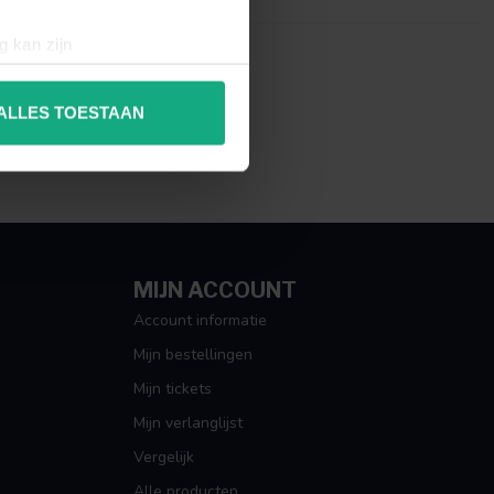
g kan zijn
erprinting)
t
detailgedeelte
in. U kunt uw
ALLES TOESTAAN
 media te bieden en om ons
ze partners voor social
nformatie die u aan ze heeft
MIJN ACCOUNT
Account informatie
Mijn bestellingen
Mijn tickets
Mijn verlanglijst
Vergelijk
Alle producten