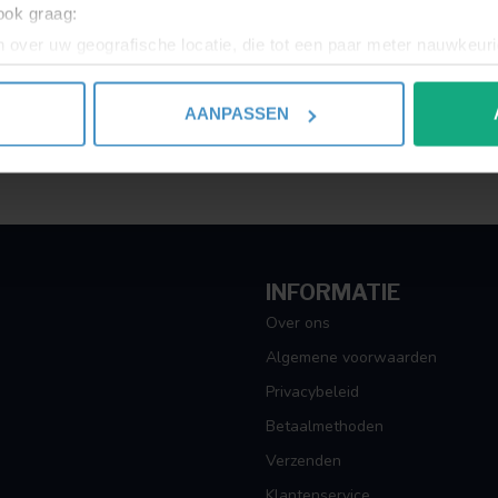
 ook graag:
Toon
1
-
1
van 1
 over uw geografische locatie, die tot een paar meter nauwkeuri
eren door het actief te scannen op specifieke eigenschappen (fing
onlijke gegevens worden verwerkt en stel uw voorkeuren in he
AANPASSEN
jzigen of intrekken in de Cookieverklaring.
ent en advertenties te personaliseren, om functies voor social
. Ook delen we informatie over uw gebruik van onze site met on
e. Deze partners kunnen deze gegevens combineren met andere i
erzameld op basis van uw gebruik van hun services.
INFORMATIE
Over ons
Algemene voorwaarden
Privacybeleid
Betaalmethoden
Verzenden
Klantenservice