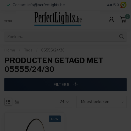
Contact:
info@perfectlights.be
4.0
/5.0
0
MENU
Home
/
Tags
/
05555/24/30
PRODUCTEN GETAGD MET
05555/24/30
FILTERS
NEW