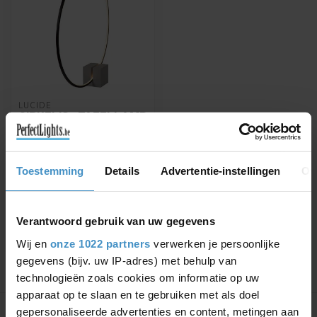
LUCIDE
CIRKELIS - TAFELLAMP
- Ø 83 CM - LED DIMB. -
1X24W 3000K -
ZWART
Toestemming
Details
Advertentie-instellingen
Ov
CIRKELIS - Tafellamp - Ø 83
cm - LED Dimb. - 1x24W
3000K - Zwart -
€167,95
05555/24/30
Verantwoord gebruik van uw gegevens
Wij en
onze 1022 partners
verwerken je persoonlijke
gegevens (bijv. uw IP-adres) met behulp van
technologieën zoals cookies om informatie op uw
Toon
1
-
1
van 1
apparaat op te slaan en te gebruiken met als doel
gepersonaliseerde advertenties en content, metingen aan