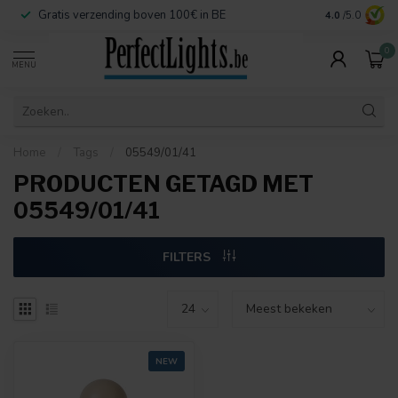
Gratis verzending boven 100€ in BE
Veilige betaa
4.0
/5.0
0
MENU
Home
/
Tags
/
05549/01/41
PRODUCTEN GETAGD MET
05549/01/41
FILTERS
NEW