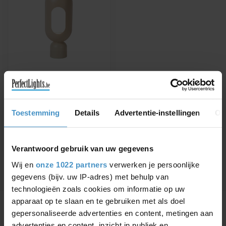
LUCIDE
BARRIS - TAFELLAMP -
1XE27 - TAUPE
BARRIS - Tafellamp - 1xE27
Toestemming
Details
Advertentie-instellingen
Ov
- Taupe - 05549/01/41 -
Lucide
€62,95
Verantwoord gebruik van uw gegevens
Wij en
onze 1022 partners
verwerken je persoonlijke
gegevens (bijv. uw IP-adres) met behulp van
technologieën zoals cookies om informatie op uw
Toon
1
-
1
van 1
apparaat op te slaan en te gebruiken met als doel
gepersonaliseerde advertenties en content, metingen aan
advertenties en content, inzicht in publiek en