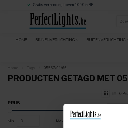
Gratis verzending boven 100€ in BE
HOME
BINNENVERLICHTING
BUITENVERLICHTING
Home
/
Tags
/
05537/01/66
PRODUCTEN GETAGD MET 055
0
Pro
PRIJS
Min
Max