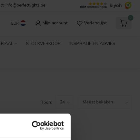
ct:
info@perfectlights.be
889
beoordelingen
0
Mijn account
Verlanglijst
EUR
ERIAAL
STOCKVERKOOP
INSPIRATIE EN ADVIES
Toon:
GEVONDEN!