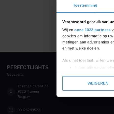
Toestemming
Verantwoord gebruik van u
Wij en
onze 1022 partners
v
cookies om informatie op uw 
metingen aan advertenties en
en met welke doelen.
Als u het toestaat, willen we
PERFECTLIGHTS
Informatie verzamelen
Uw apparaat identific
Gegevens:
Lees meer over hoe uw perso
WEIGEREN
Kruisbeeldsraat 72
toestemming op elk moment wi
9220 Hamme
Belgium
We gebruiken cookies om cont
websiteverkeer te analyseren
003252895221
media, adverteren en analys