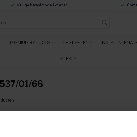
Veilige betaalmogelijkheden
Conta
PREMIUM BY LUCIDE
LED LAMPEN
INSTALLATIEMAT
MERKEN
37/01/66
ducten
GEEN PRODUCTEN 