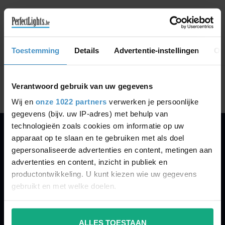
GA VERDER MET WINKELEN
Toestemming
Details
Advertentie-instellingen
Ov
Toon
1
-
0
van 0
Verantwoord gebruik van uw gegevens
Wij en
onze 1022 partners
verwerken je persoonlijke
gegevens (bijv. uw IP-adres) met behulp van
technologieën zoals cookies om informatie op uw
apparaat op te slaan en te gebruiken met als doel
PERFECTLIGHTS
gepersonaliseerde advertenties en content, metingen aan
Gegevens:
advertenties en content, inzicht in publiek en
productontwikkeling. U kunt kiezen wie uw gegevens
Kruisbeeldsraat 72
gebruikt en met welke doelen.
9220 Hamme
Belgium
Als u het toestaat, willen we ook graag:
ALLES TOESTAAN
Informatie verzamelen over uw geografische