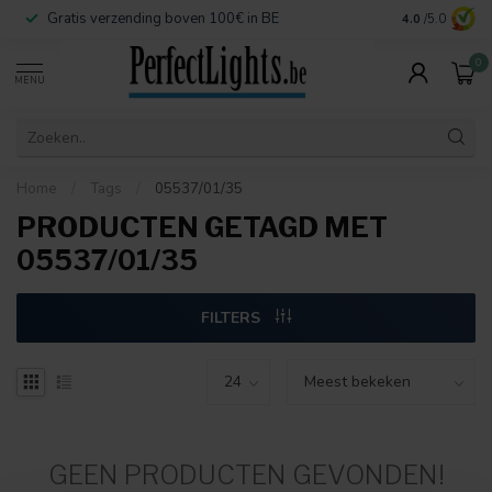
Gratis verzending boven 100€ in BE
Veilige betaa
4.0
/5.0
0
MENU
Home
/
Tags
/
05537/01/35
PRODUCTEN GETAGD MET
05537/01/35
FILTERS
GEEN PRODUCTEN GEVONDEN!