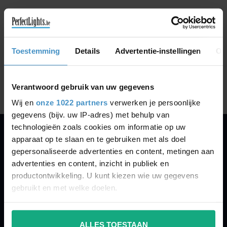
GA VERDER MET WINKELEN
Toestemming
Details
Advertentie-instellingen
Ov
Toon
1
-
0
van 0
Verantwoord gebruik van uw gegevens
Wij en
onze 1022 partners
verwerken je persoonlijke
gegevens (bijv. uw IP-adres) met behulp van
technologieën zoals cookies om informatie op uw
apparaat op te slaan en te gebruiken met als doel
PERFECTLIGHTS
gepersonaliseerde advertenties en content, metingen aan
Gegevens:
advertenties en content, inzicht in publiek en
productontwikkeling. U kunt kiezen wie uw gegevens
Kruisbeeldsraat 72
gebruikt en met welke doelen.
9220 Hamme
Belgium
Als u het toestaat, willen we ook graag:
ALLES TOESTAAN
Informatie verzamelen over uw geografische