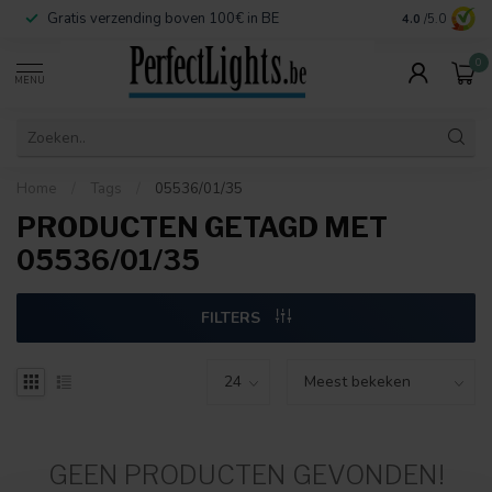
Gratis verzending boven 100€ in BE
Veilige betaa
4.0
/5.0
0
MENU
Home
/
Tags
/
05536/01/35
PRODUCTEN GETAGD MET
05536/01/35
FILTERS
GEEN PRODUCTEN GEVONDEN!