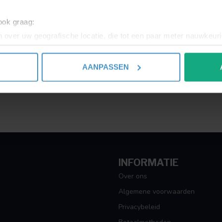
Toon
1
-
1
van 1
 ook graag:
 over uw geografische locatie, die tot een paar meter nauwkeuri
eren door het actief te scannen op specifieke eigenschappen (fing
onlijke gegevens worden verwerkt en stel uw voorkeuren in he
AANPASSEN
jzigen of intrekken in de Cookieverklaring.
ent en advertenties te personaliseren, om functies voor social
. Ook delen we informatie over uw gebruik van onze site met on
e. Deze partners kunnen deze gegevens combineren met andere i
erzameld op basis van uw gebruik van hun services.
INFORMATIE
Over ons
Algemene voorwaarden
Privacybeleid