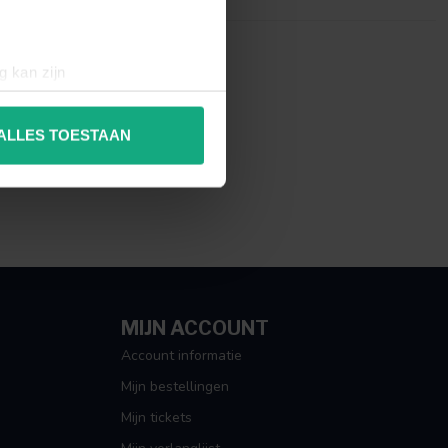
g kan zijn
erprinting)
t
detailgedeelte
in. U kunt uw
ALLES TOESTAAN
 media te bieden en om ons
ze partners voor social
nformatie die u aan ze heeft
MIJN ACCOUNT
Account informatie
Mijn bestellingen
Mijn tickets