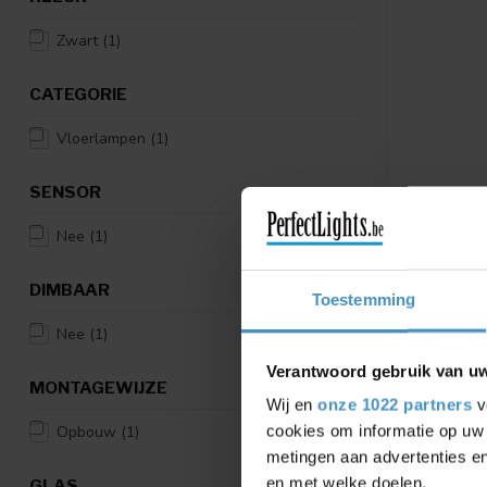
Zwart
(1)
CATEGORIE
Vloerlampen
(1)
SENSOR
Nee
(1)
ETH
VLOERLAM
DIMBAAR
VL8365-
Toestemming
NIET MEER
Nee
(1)
Verantwoord gebruik van u
€449,00
MONTAGEWIJZE
Wij en
onze 1022 partners
v
Vergelij
cookies om informatie op uw 
Opbouw
(1)
metingen aan advertenties en
en met welke doelen.
GLAS