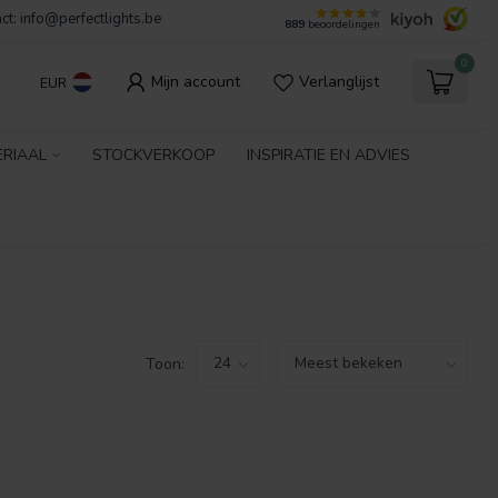
ct:
info@perfectlights.be
889
beoordelingen
0
Mijn account
Verlanglijst
EUR
ERIAAL
STOCKVERKOOP
INSPIRATIE EN ADVIES
Toon: