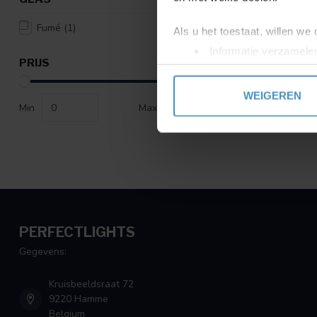
Fumé
(1)
Als u het toestaat, willen we
Informatie verzamelen
PRIJS
Uw apparaat identific
Lees meer over hoe uw perso
WEIGEREN
toestemming op elk moment wi
Min
Max
We gebruiken cookies om cont
websiteverkeer te analyseren
media, adverteren en analys
verstrekt of die ze hebben v
PERFECTLIGHTS
Gegevens:
Kruisbeeldsraat 72
9220 Hamme
Belgium