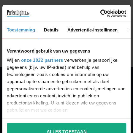
GA VERDER MET WINKELEN
Toestemming
Details
Advertentie-instellingen
Ov
Toon
1
-
0
van 0
Verantwoord gebruik van uw gegevens
Wij en
onze 1022 partners
verwerken je persoonlijke
gegevens (bijv. uw IP-adres) met behulp van
technologieën zoals cookies om informatie op uw
apparaat op te slaan en te gebruiken met als doel
PERFECTLIGHTS
gepersonaliseerde advertenties en content, metingen aan
Gegevens:
advertenties en content, inzicht in publiek en
productontwikkeling. U kunt kiezen wie uw gegevens
Kruisbeeldsraat 72
gebruikt en met welke doelen.
9220 Hamme
Belgium
Als u het toestaat, willen we ook graag:
ALLES TOESTAAN
Informatie verzamelen over uw geografische