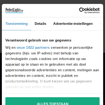
GA VERDER MET WINKELEN
Toestemming
Details
Advertentie-instellingen
Ov
Toon
1
-
0
van 0
Verantwoord gebruik van uw gegevens
Wij en
onze 1022 partners
verwerken je persoonlijke
gegevens (bijv. uw IP-adres) met behulp van
technologieën zoals cookies om informatie op uw
apparaat op te slaan en te gebruiken met als doel
PERFECTLIGHTS
gepersonaliseerde advertenties en content, metingen aan
Gegevens:
advertenties en content, inzicht in publiek en
productontwikkeling. U kunt kiezen wie uw gegevens
Kruisbeeldsraat 72
gebruikt en met welke doelen.
9220 Hamme
Belgium
Als u het toestaat, willen we ook graag:
ALLES TOESTAAN
Informatie verzamelen over uw geografische