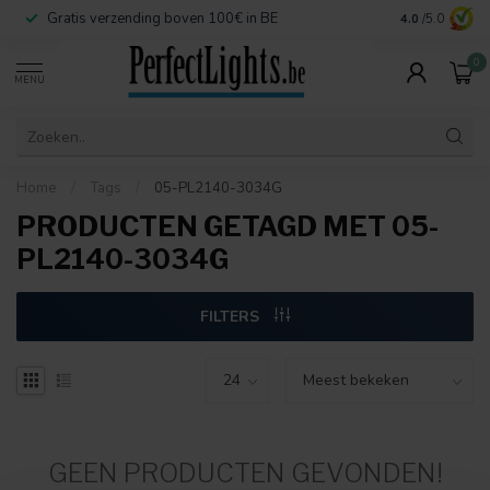
Gratis verzending boven 100€ in BE
Veilige betaa
4.0
/5.0
0
MENU
Home
/
Tags
/
05-PL2140-3034G
PRODUCTEN GETAGD MET 05-
PL2140-3034G
FILTERS
GEEN PRODUCTEN GEVONDEN!