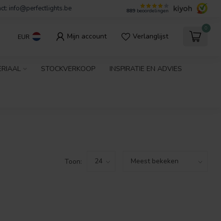
ct:
info@perfectlights.be
889
beoordelingen
0
Mijn account
Verlanglijst
EUR
ERIAAL
STOCKVERKOOP
INSPIRATIE EN ADVIES
Toon: