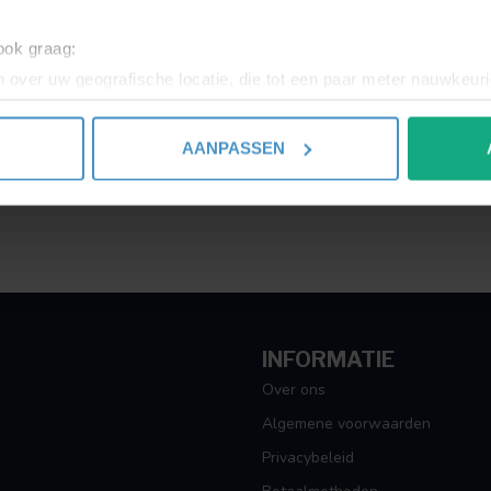
Toon
1
-
1
van 1
 ook graag:
 over uw geografische locatie, die tot een paar meter nauwkeuri
eren door het actief te scannen op specifieke eigenschappen (fing
onlijke gegevens worden verwerkt en stel uw voorkeuren in he
AANPASSEN
jzigen of intrekken in de Cookieverklaring.
ent en advertenties te personaliseren, om functies voor social
. Ook delen we informatie over uw gebruik van onze site met on
e. Deze partners kunnen deze gegevens combineren met andere i
erzameld op basis van uw gebruik van hun services.
INFORMATIE
Over ons
Algemene voorwaarden
Privacybeleid