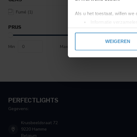
Fumé
(1)
Als u het toestaat, willen we
Informatie verzamelen
PRIJS
Uw apparaat identific
Lees meer over hoe uw perso
WEIGEREN
toestemming op elk moment wi
Min
Max
We gebruiken cookies om cont
websiteverkeer te analyseren
media, adverteren en analys
verstrekt of die ze hebben v
PERFECTLIGHTS
Gegevens:
Kruisbeeldsraat 72
9220 Hamme
Belgium