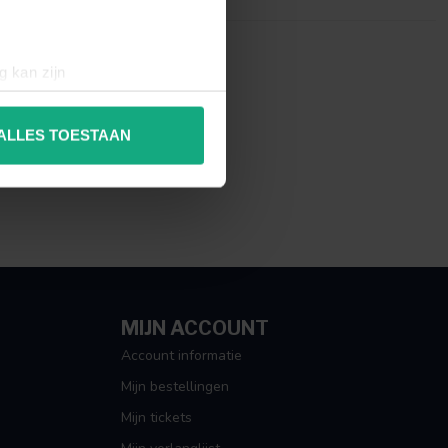
g kan zijn
erprinting)
t
detailgedeelte
in. U kunt uw
ALLES TOESTAAN
 media te bieden en om ons
ze partners voor social
nformatie die u aan ze heeft
MIJN ACCOUNT
Account informatie
Mijn bestellingen
Mijn tickets