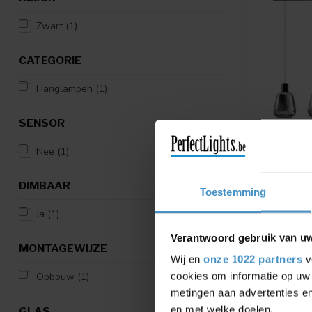
Zwart
(1)
CATEGORIE
Hanglampen
(1)
SENSOR
Nee
(1)
ETH
HANGLAMP
DIMBAAR
ZWART - 
Toestemming
NIET MEER
Ja
(1)
Verantwoord gebruik van u
€399,00
MONTAGEWIJZE
Wij en
onze 1022 partners
v
Vergelij
cookies om informatie op uw 
Opbouw
(1)
metingen aan advertenties en
en met welke doelen.
GLAS