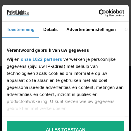
GA VERDER MET WINKELEN
Toestemming
Details
Advertentie-instellingen
Ov
Toon
1
-
0
van 0
Verantwoord gebruik van uw gegevens
Wij en
onze 1022 partners
verwerken je persoonlijke
gegevens (bijv. uw IP-adres) met behulp van
technologieën zoals cookies om informatie op uw
apparaat op te slaan en te gebruiken met als doel
PERFECTLIGHTS
gepersonaliseerde advertenties en content, metingen aan
Gegevens:
advertenties en content, inzicht in publiek en
productontwikkeling. U kunt kiezen wie uw gegevens
Kruisbeeldsraat 72
gebruikt en met welke doelen.
9220 Hamme
Belgium
Als u het toestaat, willen we ook graag:
ALLES TOESTAAN
Informatie verzamelen over uw geografische