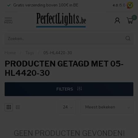
Gratis verzending boven 100€ in BE
Veilige betaa
4.0
/5.0
0
MENU
Home
/
Tags
/
05-HL4420-30
PRODUCTEN GETAGD MET 05-
HL4420-30
FILTERS
GEEN PRODUCTEN GEVONDEN!