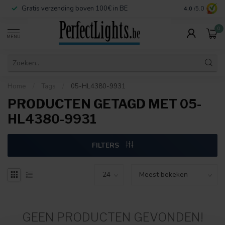
Gratis verzending boven 100€ in BE
Veilige betaa
4.0
/5.0
0
MENU
Home
/
Tags
/
05-HL4380-9931
PRODUCTEN GETAGD MET 05-
HL4380-9931
FILTERS
GEEN PRODUCTEN GEVONDEN!