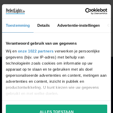
GA VERDER MET WINKELEN
Toestemming
Details
Advertentie-instellingen
Ov
Toon
1
-
0
van 0
Verantwoord gebruik van uw gegevens
Wij en
onze 1022 partners
verwerken je persoonlijke
gegevens (bijv. uw IP-adres) met behulp van
technologieën zoals cookies om informatie op uw
apparaat op te slaan en te gebruiken met als doel
PERFECTLIGHTS
gepersonaliseerde advertenties en content, metingen aan
Gegevens:
advertenties en content, inzicht in publiek en
productontwikkeling. U kunt kiezen wie uw gegevens
Kruisbeeldsraat 72
gebruikt en met welke doelen.
9220 Hamme
Belgium
Als u het toestaat, willen we ook graag:
ALLES TOESTAAN
Informatie verzamelen over uw geografische