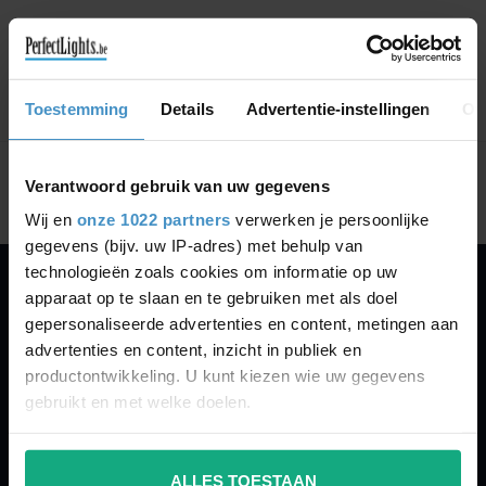
GA VERDER MET WINKELEN
Toestemming
Details
Advertentie-instellingen
Ov
Toon
1
-
0
van 0
Verantwoord gebruik van uw gegevens
Wij en
onze 1022 partners
verwerken je persoonlijke
gegevens (bijv. uw IP-adres) met behulp van
technologieën zoals cookies om informatie op uw
apparaat op te slaan en te gebruiken met als doel
PERFECTLIGHTS
gepersonaliseerde advertenties en content, metingen aan
Gegevens:
advertenties en content, inzicht in publiek en
productontwikkeling. U kunt kiezen wie uw gegevens
Kruisbeeldsraat 72
gebruikt en met welke doelen.
9220 Hamme
Belgium
Als u het toestaat, willen we ook graag:
ALLES TOESTAAN
Informatie verzamelen over uw geografische