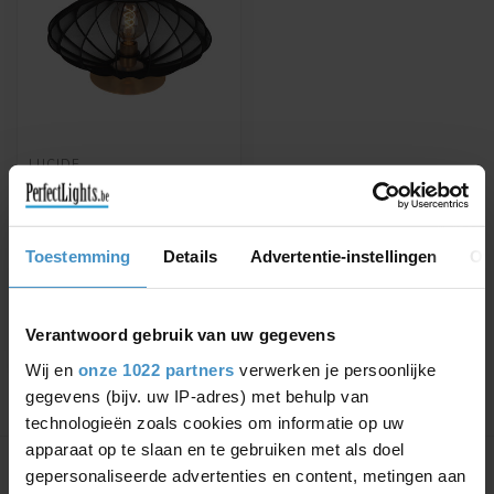
LUCIDE
CORINA - TAFELLAMP -
Ø 40 CM - 1XE27 -
ZWART
CORINA - Tafellamp - Ø 40
Toestemming
Details
Advertentie-instellingen
Ov
cm - 1xE27 - Zwart -
03547/40/30
€79,86
€93,95
Verantwoord gebruik van uw gegevens
Wij en
onze 1022 partners
verwerken je persoonlijke
gegevens (bijv. uw IP-adres) met behulp van
technologieën zoals cookies om informatie op uw
Toon
1
-
1
van 1
apparaat op te slaan en te gebruiken met als doel
gepersonaliseerde advertenties en content, metingen aan