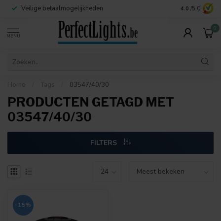
Veilige betaalmogelijkheden
Contact:
info@
4.0
/5.0
0
MENU
Home
/
Tags
/
03547/40/30
PRODUCTEN GETAGD MET
03547/40/30
FILTERS
-15%