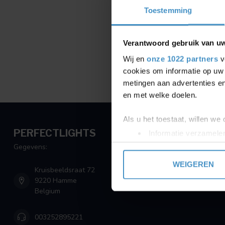
Toestemming
Verantwoord gebruik van u
Wij en
onze 1022 partners
v
cookies om informatie op uw 
metingen aan advertenties en
en met welke doelen.
Als u het toestaat, willen we
PERFECTLIGHTS
Informatie verzamelen
Uw apparaat identific
Gegevens:
Lees meer over hoe uw perso
WEIGEREN
Kruisbeeldsraat 72
toestemming op elk moment wi
9220 Hamme
Belgium
We gebruiken cookies om cont
websiteverkeer te analyseren
003252895221
media, adverteren en analys