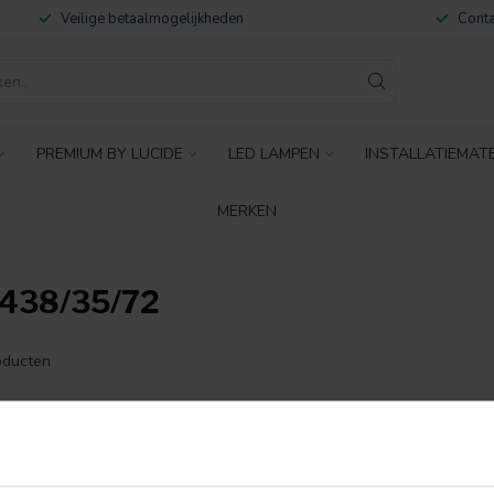
Veilige betaalmogelijkheden
Conta
PREMIUM BY LUCIDE
LED LAMPEN
INSTALLATIEMAT
MERKEN
438/35/72
ducten
GEEN PRODUCTEN 