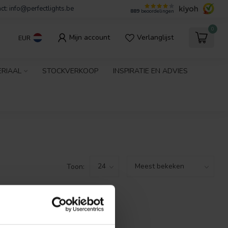
ct:
info@perfectlights.be
889
beoordelingen
0
Mijn account
Verlanglijst
EUR
ERIAAL
STOCKVERKOOP
INSPIRATIE EN ADVIES
Toon:
GEVONDEN!