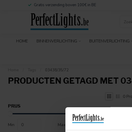
Gratis verzending boven 100€ in BE
HOME
BINNENVERLICHTING
BUITENVERLICHTING
Home
/
Tags
/
03438/35/72
PRODUCTEN GETAGD MET 03
0
Pro
PRIJS
Min
Max