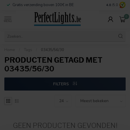
Gratis verzending boven 100€ in BE
Veilige betaa
4.0
/5.0
0
MENU
Home
/
Tags
/
03435/56/30
PRODUCTEN GETAGD MET
03435/56/30
FILTERS
GEEN PRODUCTEN GEVONDEN!