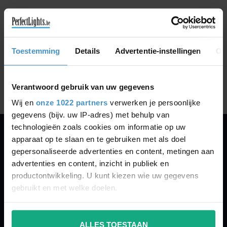
GA VERDER MET WINKELEN
Toestemming
Details
Advertentie-instellingen
Ov
Toon
1
-
0
van 0
Verantwoord gebruik van uw gegevens
Wij en
onze 1022 partners
verwerken je persoonlijke
gegevens (bijv. uw IP-adres) met behulp van
technologieën zoals cookies om informatie op uw
apparaat op te slaan en te gebruiken met als doel
PERFECTLIGHTS
gepersonaliseerde advertenties en content, metingen aan
Gegevens:
advertenties en content, inzicht in publiek en
productontwikkeling. U kunt kiezen wie uw gegevens
Kruisbeeldsraat 72
gebruikt en met welke doelen.
9220 Hamme
Belgium
Als u het toestaat, willen we ook graag:
ALLES TOESTAAN
Informatie verzamelen over uw geografische