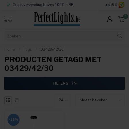
Gratis verzending boven 100€ in BE
Veilige betaa
4.0
/5.0
0
MENU
Home
/
Tags
/
03429/42/30
PRODUCTEN GETAGD MET
03429/42/30
FILTERS
-15%