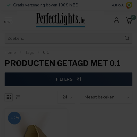
Gratis verzending boven 100€ in BE
Veilige betaa
4.0
/5.0
0
MENU
Home
/
Tags
/
0.1
PRODUCTEN GETAGD MET 0.1
FILTERS
-12%