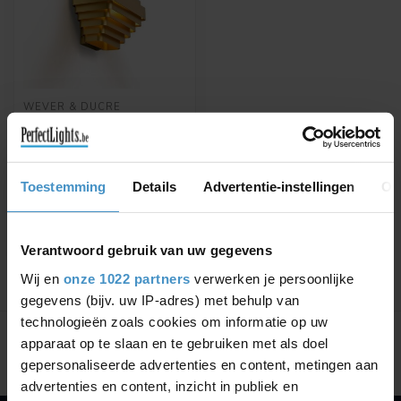
WEVER & DUCRÉ
LED WANDLAMP J.J.W.
0.1
Verkrijgbaar in Goud of
zilver
Toestemming
Details
Advertentie-instellingen
Ov
€728,64
€828,00
Verantwoord gebruik van uw gegevens
Wij en
onze 1022 partners
verwerken je persoonlijke
gegevens (bijv. uw IP-adres) met behulp van
Toon
1
-
1
van 1
technologieën zoals cookies om informatie op uw
apparaat op te slaan en te gebruiken met als doel
gepersonaliseerde advertenties en content, metingen aan
advertenties en content, inzicht in publiek en