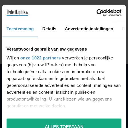
GA VERDER MET WINKELEN
Toestemming
Details
Advertentie-instellingen
Ov
Toon
1
-
0
van 0
Verantwoord gebruik van uw gegevens
Wij en
onze 1022 partners
verwerken je persoonlijke
gegevens (bijv. uw IP-adres) met behulp van
technologieën zoals cookies om informatie op uw
apparaat op te slaan en te gebruiken met als doel
PERFECTLIGHTS
gepersonaliseerde advertenties en content, metingen aan
Gegevens:
advertenties en content, inzicht in publiek en
productontwikkeling. U kunt kiezen wie uw gegevens
Kruisbeeldsraat 72
gebruikt en met welke doelen.
9220 Hamme
Belgium
Als u het toestaat, willen we ook graag:
ALLES TOESTAAN
Informatie verzamelen over uw geografische