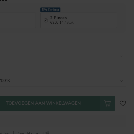
5%
Korting
2 Pieces
€205,14
/ Stuk
TOEVOEGEN AAN WINKELWAGEN
lijken
Deel dit product