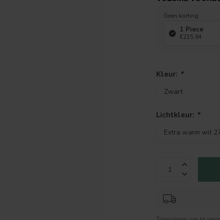
Geen korting
1 Piece
€215,94
Kleur:
*
Lichtkleur:
*
Toevoegen om te verge