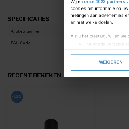
Wij en
onze 1022 partners
v
cookies om informatie op uw 
metingen aan advertenties en
SPECIFICATIES
en met welke doelen.
Artikelnummer
180884B3
Als u het toestaat, willen we
EAN Code
5,40404E+12
Informatie verzamelen
Uw apparaat identific
Lees meer over hoe uw perso
WEIGEREN
toestemming op elk moment wi
RECENT BEKEKEN
We gebruiken cookies om cont
websiteverkeer te analyseren
media, adverteren en analys
-12%
verstrekt of die ze hebben v