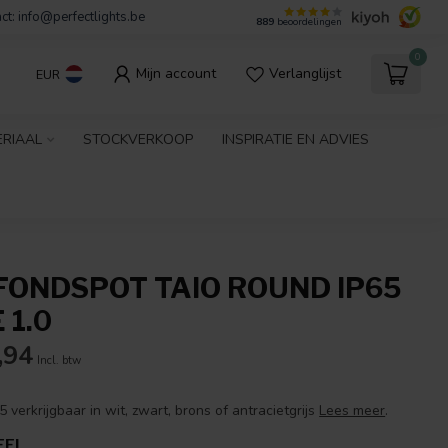
ct:
info@perfectlights.be
889
beoordelingen
0
Mijn account
Verlanglijst
EUR
ERIAAL
STOCKVERKOOP
INSPIRATIE EN ADVIES
FONDSPOT TAIO ROUND IP65
 1.0
,94
Incl. btw
 verkrijgbaar in wit, zwart, brons of antracietgrijs
Lees meer
.
EEL