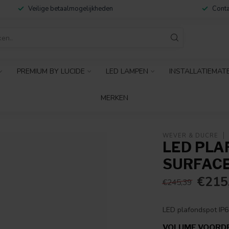
Veilige betaalmogelijkheden
Conta
PREMIUM BY LUCIDE
LED LAMPEN
INSTALLATIEMAT
MERKEN
WEVER & DUCRÉ
LED PLA
SURFACE
€215
€245,39
LED plafondspot IP65
VOLUME VOORD