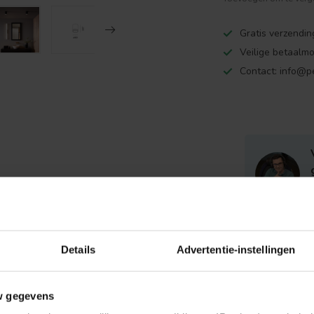
Gratis verzendi
Veilige betaalm
Contact:
info@pe
GERELAT
Details
Advertentie-instellingen
AS
Ko
w gegevens