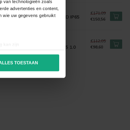
p van technologieën zoals
erde advertenties en content,
VER & DUCRÉ
€171,09
en wie uw gegevens gebruikt
D Plafondspot TRAM 1.0 ROUND IP65
€150,56
tdoor
€112,05
VER & DUCRÉ
g kan zijn
D Inbouwspot TAIO ROUND IP65 1.0
€98,60
erprinting)
t
detailgedeelte
in. U kunt uw
ALLES TOESTAAN
 media te bieden en om ons
ze partners voor social
nformatie die u aan ze heeft