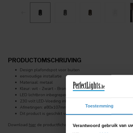
PRODUCTOMSCHRIJVING
Design plafondspot voor buiten
eenvoudige installatie
Materiaal: metaal
Kleur: wit - Zwart - Brons - Antraciet grijs
LED lichtbron inbegrepen (10,5W - 3000K - 455lm - CRI90)
230 volt LED-Voeding inbegrepen
Toestemming
Afmetingen: ø80x107mm
Dit product is geschikt voor buitengebruik (IP65
Download
hier
de productfiche
Verantwoord gebruik van u