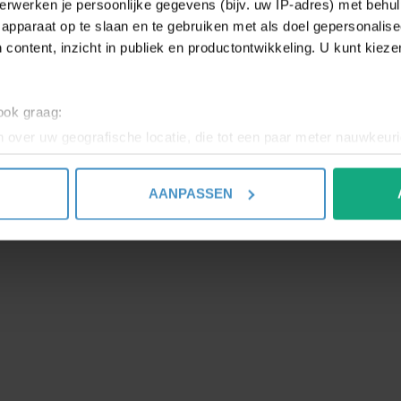
erwerken je persoonlijke gegevens (bijv. uw IP-adres) met behul
apparaat op te slaan en te gebruiken met als doel gepersonalise
WE
 content, inzicht in publiek en productontwikkeling. U kunt kiez
LE
Ou
 ook graag:
WE
 over uw geografische locatie, die tot een paar meter nauwkeuri
LE
eren door het actief te scannen op specifieke eigenschappen (fing
onlijke gegevens worden verwerkt en stel uw voorkeuren in he
AANPASSEN
jzigen of intrekken in de Cookieverklaring.
ent en advertenties te personaliseren, om functies voor social
. Ook delen we informatie over uw gebruik van onze site met on
e. Deze partners kunnen deze gegevens combineren met andere i
erzameld op basis van uw gebruik van hun services.