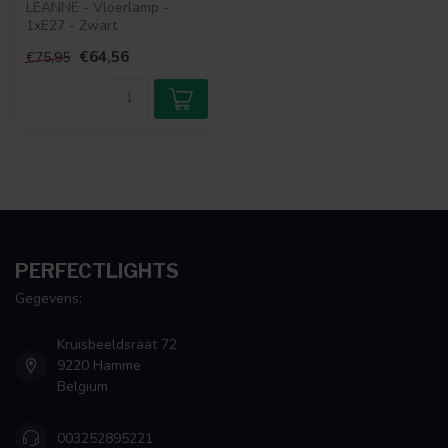
LEANNE - Vloerlamp -
1xE27 - Zwart
€64,56
€75,95
PERFECTLIGHTS
Gegevens:
Kruisbeeldsraat 72
9220 Hamme
Belgium
003252895221