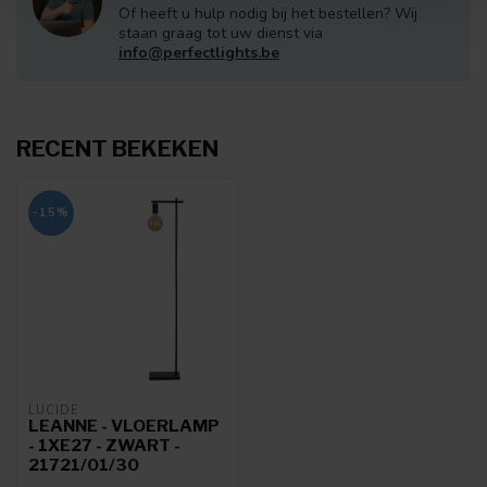
personaliseren, om functies voor social media te bieden
Of heeft u hulp nodig bij het bestellen? Wij
staan graag tot uw dienst via
en om ons websiteverkeer te analyseren. Ook delen we
info@perfectlights.be
informatie over uw gebruik van onze site met onze
partners voor social media, adverteren en analyse. Deze
partners kunnen deze gegevens combineren met andere
informatie die u aan ze heeft verstrekt of die ze hebben
RECENT BEKEKEN
verzameld op basis van uw gebruik van hun services.
-15%
LUCIDE
LEANNE - VLOERLAMP
- 1XE27 - ZWART -
21721/01/30