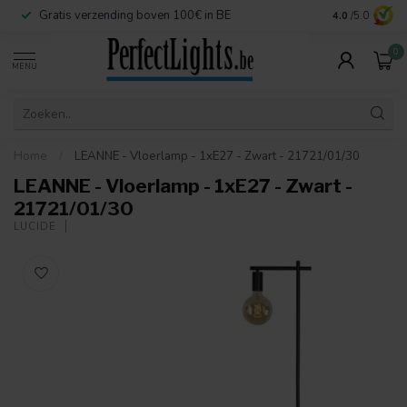
Gratis verzending boven 100€ in BE
Veilige betaa
4.0
/5.0
0
MENU
Home
/
LEANNE - Vloerlamp - 1xE27 - Zwart - 21721/01/30
LEANNE - Vloerlamp - 1xE27 - Zwart -
21721/01/30
LUCIDE