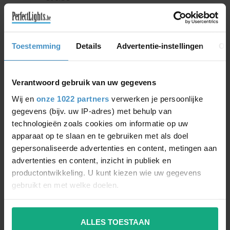
FEDLER - Plafondspot - Ø 12
€72,95
cm - LED Dim to warm - GU10
€62,01
- 1x12W 3000K/2200K - Wit -
09921/12/31
Toestemming
Details
Advertentie-instellingen
Ov
LUCIDE
FEDLER - Plafondspot - Ø 12
€69,95
cm - LED Dim to warm - GU10
€59,46
- 1x12W 3000K/2200K - Zwart
Verantwoord gebruik van uw gegevens
- 09921/12/30
Wij en
onze 1022 partners
verwerken je persoonlijke
gegevens (bijv. uw IP-adres) met behulp van
LUCIDE
FEDLER - Plafondspot - LED
€74,95
technologieën zoals cookies om informatie op uw
Dim to warm - GU10 - 1x12W
€63,71
apparaat op te slaan en te gebruiken met als doel
3000K/2200K - Zwart -
09922/12/30
gepersonaliseerde advertenties en content, metingen aan
advertenties en content, inzicht in publiek en
productontwikkeling. U kunt kiezen wie uw gegevens
VRAGEN OVER DIT PRODUCT?
gebruikt en met welke doelen.
PRODUCT ELDERS GOEDKOPER
GEZIEN?
Als u het toestaat, willen we ook graag:
Of heeft u hulp nodig bij het bestellen? Wij
ALLES TOESTAAN
Informatie verzamelen over uw geografische
staan graag tot uw dienst via