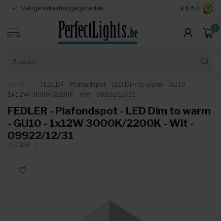
Veilige betaalmogelijkheden
Contact:
info@
4.0
/5.0
0
MENU
Home
/
FEDLER - Plafondspot - LED Dim to warm - GU10 -
1x12W 3000K/2200K - Wit - 09922/12/31
FEDLER - Plafondspot - LED Dim to warm
- GU10 - 1x12W 3000K/2200K - Wit -
09922/12/31
LUCIDE