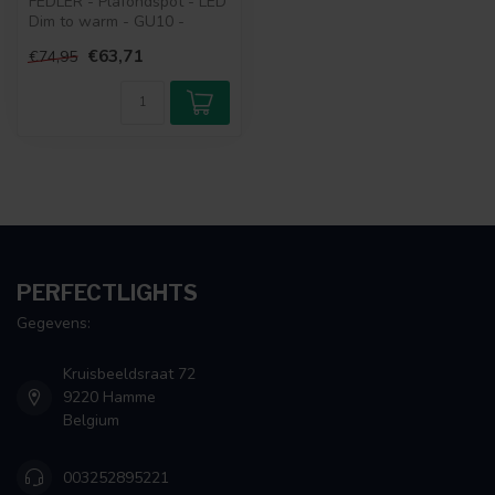
FEDLER - Plafondspot - LED
Dim to warm - GU10 -
1x12W 3000K/2200K - Wit
€63,71
€74,95
PERFECTLIGHTS
Gegevens:
Kruisbeeldsraat 72
9220 Hamme
Belgium
003252895221