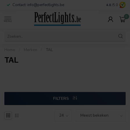
Contact:
info@perfectlights.be
4.0
/5.0
0
MENU
Home
/
Merken
/
TAL
TAL
FILTERS